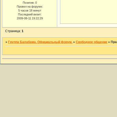
Позитив:
0
Провел на форуме:
5 часов 18 минут
Последний визит:
2009-08-11 19:22:29
Страница:
1
»
Группа Балабама. Официальный форум.
»
Свободное общение
»
Пра