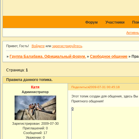
Форум
Участники
Пои
Активн
Привет, Гость!
Войдите
или
зарегистрируйтесь
.
»
Группа Балабама. Официальный форум.
»
Свободное общение
»
Пра
Страница:
1
Правила данного топика.
Кaтя
Поделиться
2009-07-31 00:45:18
Администратор
Этот топик создан для общения, здесь В
Приятного общения!
0
Зарегистрирован
: 2009-07-30
Приглашений:
0
Сообщений:
17
Уважение:
0