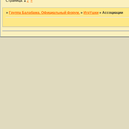
Страница:
1
2
»
»
Группа Балабама. Официальный форум.
»
ИгрYшки
»
Ассоциации