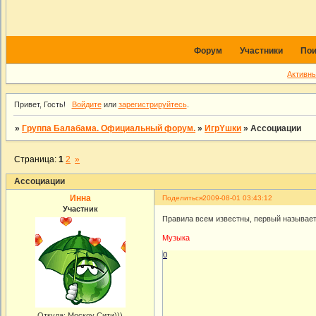
Форум
Участники
Пои
Активн
Привет, Гость!
Войдите
или
зарегистрируйтесь
.
»
Группа Балабама. Официальный форум.
»
ИгрYшки
»
Ассоциации
Страница:
1
2
»
Ассоциации
Инна
Поделиться
2009-08-01 03:43:12
Участник
Правила всем известны, первый называет
Музыка
0
Откуда:
Москоу Сити)))